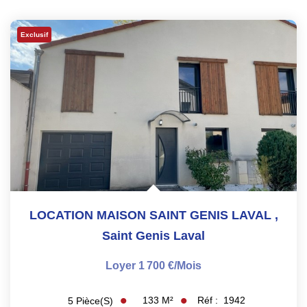
Exclusif
LOCATION MAISON SAINT GENIS LAVAL
,
Saint Genis Laval
Loyer 1 700 €/mois
133
M²
Réf :
1942
5
Pièce(s)