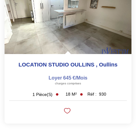
LOCATION STUDIO OULLINS
,
Oullins
Loyer 645 €/mois
charges comprises
18
M²
Réf :
930
1
Pièce(s)