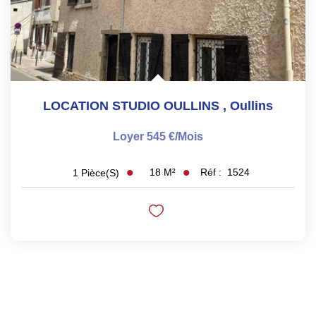
LOCATION STUDIO OULLINS
,
Oullins
Loyer 545 €/mois
18
M²
Réf :
1524
1
Pièce(s)