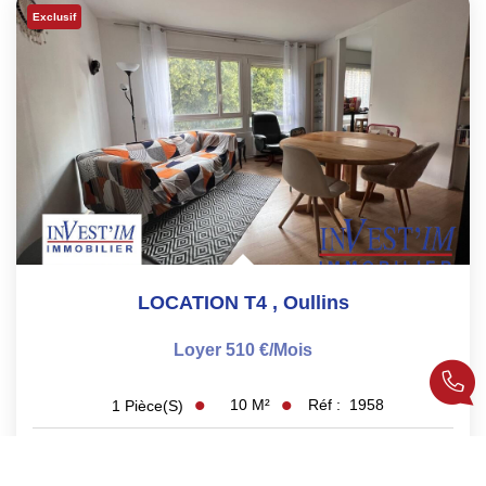
Exclusif
LOCATION T4
,
Oullins
Loyer 510 €/mois
10
M²
Réf :
1958
1
Pièce(s)