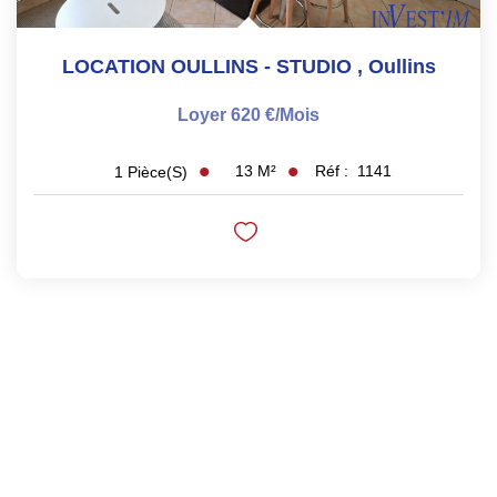
LOCATION OULLINS - STUDIO
,
Oullins
Loyer 620 €/mois
13
M²
Réf :
1141
1
Pièce(s)