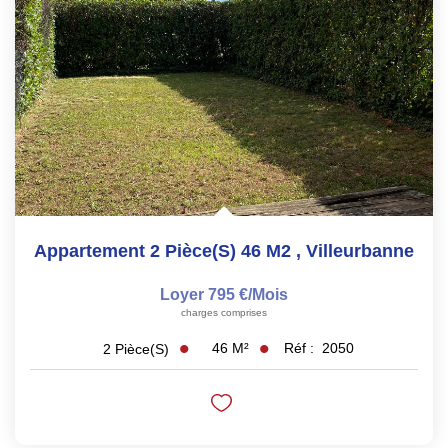
Les Agences
Actualités
Contact
NOUS REJOINDRE
Appartement 2 Pièce(s) 46 M2
,
Villeurbanne
Loyer 795 €/mois
charges comprises
46
M²
Réf :
2050
2
Pièce(s)