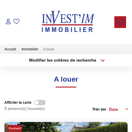
ACHETER
LOUER
Accueil
Immobilier
A louer
Modifier les critères de recherche
Type de transaction
Localisation
VENDUS
Louer
Localisation
A louer
Type de bien
ESTIMER
Sélectionnez...
Surface min
Plus de critères
Budget max
FAIRE GERER
Afficher la carte
8 annonce(s) trouvée(s)
Trier par
Créer une alerte
NOS AGENCES
Exclusif