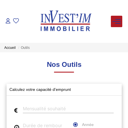
ACHETER
LOUER
Accueil
Outils
VENDUS
Nos Outils
ESTIMER
Calculez votre capacité d'emprunt
FAIRE GERER
NOS AGENCES
Année