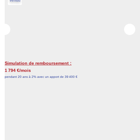
Vendu
Actualités
Contact
NOUS REJOINDRE
Simulation de remboursement :
1 794 €/mois
pendant 20 ans à 2% avec un apport de 39 400 €
Description
Réf : 270
CETTE ANNONCE
s'adresse au propriétaires désireux de