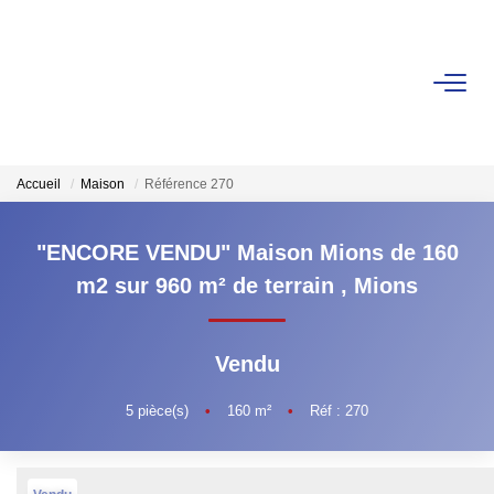
ACHETER
LOUER
Accueil
Maison
Référence 270
VENDUS
"ENCORE VENDU" Maison Mions de 160
m2 sur 960 m² de terrain
,
Mions
ESTIMER
Vendu
FAIRE GERER
5
pièce(s)
•
160
m²
•
Réf : 270
NOS AGENCES
Les Agences