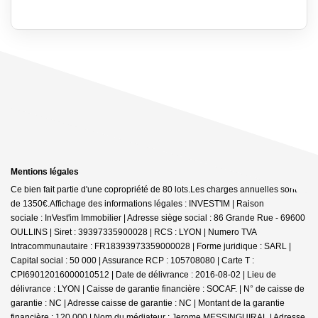
Mentions légales
Ce bien fait partie d'une copropriété de 80 lots.Les charges annuelles sont
de 1350€.
Affichage des informations légales : INVEST'IM | Raison
sociale : InVest'im Immobilier | Adresse siège social : 86 Grande Rue - 69600
OULLINS | Siret : 39397335900028 | RCS : LYON | Numero TVA
Intracommunautaire : FR18393973359000028 | Forme juridique : SARL |
Capital social : 50 000 | Assurance RCP : 105708080 |
Carte T :
CPI69012016000010512 | Date de délivrance : 2016-08-02 | Lieu de
délivrance : LYON | Caisse de garantie financière : SOCAF. | N° de caisse de
garantie : NC | Adresse caisse de garantie : NC | Montant de la garantie
financière : 120 000 | Nom du médiateur : Jerome MESSINGUIRAL | Adresse