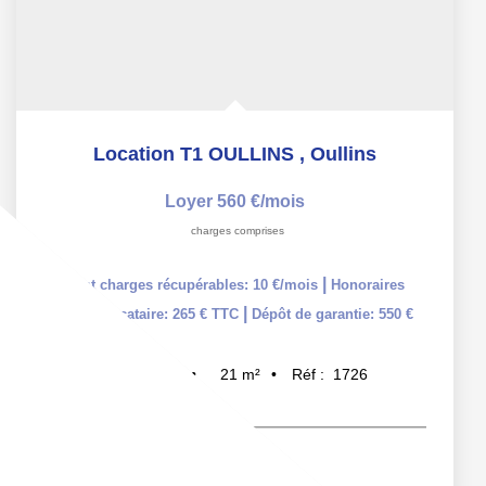
Location T1 OULLINS
,
Oullins
Loyer 560 €/mois
charges comprises
|
dont charges récupérables: 10 €/mois
Honoraires
|
charge locataire: 265 € TTC
Dépôt de garantie: 550 €
21
m²
Réf :
1726
1
pièce(s)