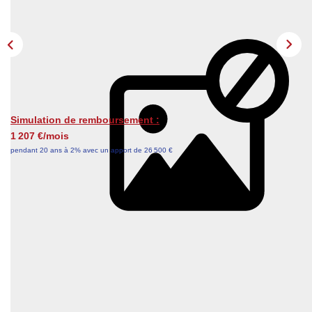
Actualités
Contact
NOUS REJOINDRE
Simulation de remboursement :
1 207 €/mois
pendant 20 ans à 2% avec un apport de 26 500 €
Description
Réf : 265000
EXCLUSIVITE
Invest'im Oullins vous propose d'acquérir ce T4 de 81m²
dans résidence de standing sécurisée et ravalée quartier