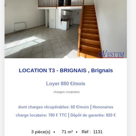
LOCATION T3 - BRIGNAIS
,
Brignais
Loyer 880 €/mois
charges comprises
|
dont charges récupérables: 60 €/mois
Honoraires
|
charge locataire: 780 € TTC
Dépôt de garantie: 820 €
71
m²
Réf :
1131
3
pièce(s)