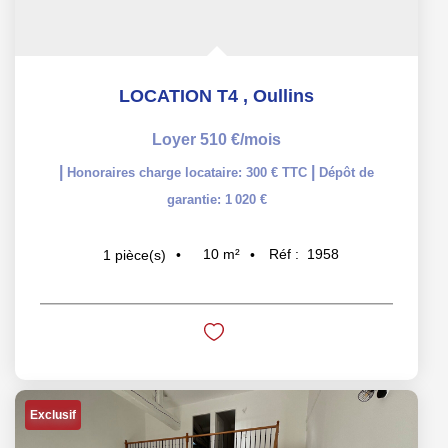
LOCATION T4
,
Oullins
Loyer 510 €/mois
|
|
Honoraires charge locataire: 300 € TTC
Dépôt de
garantie: 1 020 €
10
m²
Réf :
1958
1
pièce(s)
Exclusif