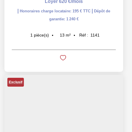
Loyer 620 €/mois
|
|
Honoraires charge locataire: 195 € TTC
Dépôt de
garantie: 1 240 €
13
m²
Réf :
1141
1
pièce(s)
Exclusif