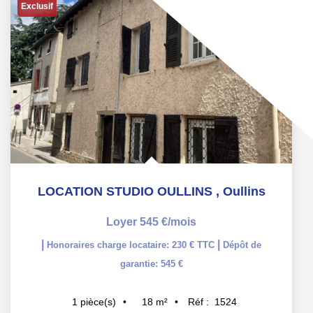
Exclusif
LOCATION STUDIO OULLINS
,
Oullins
Loyer 545 €/mois
|
|
Honoraires charge locataire: 230 € TTC
Dépôt de
garantie: 545 €
18
m²
Réf :
1524
1
pièce(s)