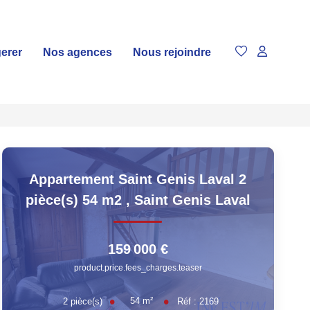
gerer
Nos agences
Nous rejoindre
Appartement Saint Genis Laval 2
pièce(s) 54 m2
,
Saint Genis Laval
159 000 €
product.price.fees_charges.teaser
54
m²
2
pièce(s)
Réf :
2169