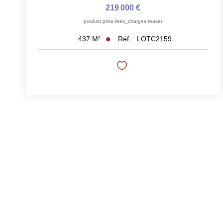
219 000 €
product.price.fees_charges.teaser
Réf :
LOTC2159
437
M²