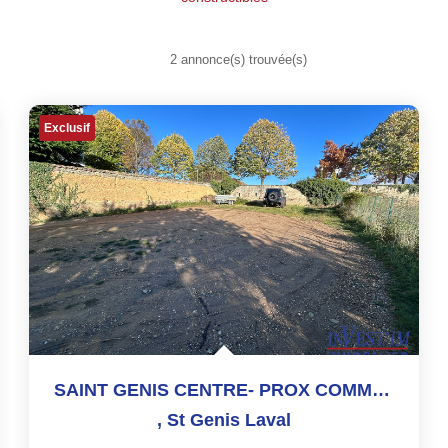
2 annonce(s) trouvée(s)
Exclusif
SAINT GENIS CENTRE- PROX COMMODITES- TERRAIN DE 406M² AU...
,
St Genis Laval