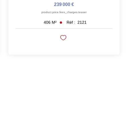
239 000 €
product.price.fees_charges.teaser
Réf :
2121
406
M²