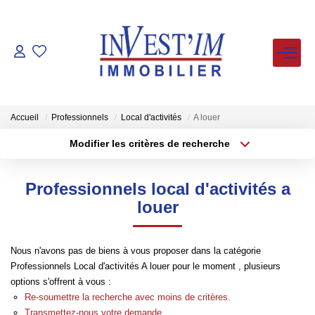
ACHETER
LOUER
Accueil
Professionnels
Local d'activités
A louer
Modifier les critères de recherche
Type de transaction
Localisation
VENDUS
Acheter
Localisation
Professionnels local d'activités a
Type de bien
ESTIMER
Sélectionnez...
Surface min
louer
Plus de critères
Budget max
FAIRE GERER
Nous n'avons pas de biens à vous proposer dans la catégorie
Professionnels Local d'activités A louer pour le moment , plusieurs
Créer une alerte
NOS AGENCES
options s'offrent à vous :
Re-soumettre la recherche avec moins de critères.
Transmettez-nous votre demande