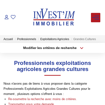
ACHETER
LOUER
Accueil
Professionnels
Exploitations Agricoles
Grandes Cultures
Modifier les critères de recherche
Type de transaction
Localisation
VENDUS
Acheter
Localisation
Professionnels exploitations
Type de bien
ESTIMER
Sélectionnez...
Surface min
agricoles grandes cultures
Plus de critères
Budget max
FAIRE GERER
Nous n'avons pas de biens à vous proposer dans la catégorie
Professionnels Exploitations Agricoles Grandes Cultures pour le
Créer une alerte
NOS AGENCES
moment , plusieurs options s'offrent à vous :
Re-soumettre la recherche avec moins de critères.
Transmettez-nous votre demande