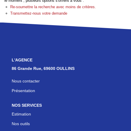
Les Agences
le moment , plusieurs options s'offrent à vous :
Re-soumettre la recherche avec moins de critères.
Actualités
Transmettez-nous votre demande
Contact
NOUS REJOINDRE
L'AGENCE
86 Grande Rue, 69600 OULLINS
Nous contacter
Présentation
NOS SERVICES
Estimation
Nos outils