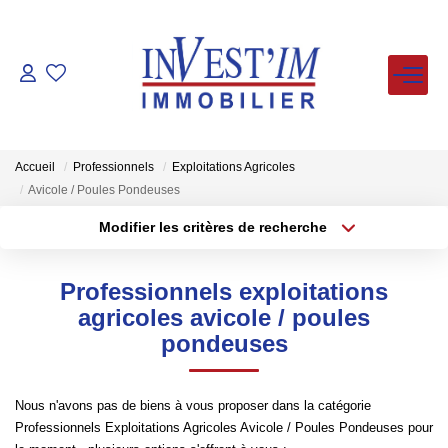
ACHETER
LOUER
Accueil
Professionnels
Exploitations Agricoles
Avicole / Poules Pondeuses
VENDUS
Modifier les critères de recherche
Type de transaction
Localisation
Acheter
Localisation
ESTIMER
Professionnels exploitations
Type de bien
Sélectionnez...
Surface min
agricoles avicole / poules
pondeuses
FAIRE GERER
Plus de critères
Budget max
NOS AGENCES
Nous n'avons pas de biens à vous proposer dans la catégorie
Créer une alerte
Professionnels Exploitations Agricoles Avicole / Poules Pondeuses pour