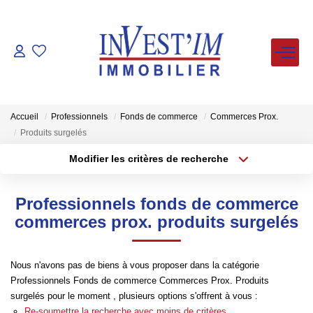
ACHETER
LOUER
Accueil
Professionnels
Fonds de commerce
Commerces Prox.
Produits surgelés
VENDUS
Modifier les critères de recherche
Type de transaction
Localisation
Acheter
Localisation
ESTIMER
Professionnels fonds de commerce
Type de bien
Sélectionnez...
Surface min
commerces prox. produits surgelés
FAIRE GERER
Plus de critères
Budget max
Nous n'avons pas de biens à vous proposer dans la catégorie
NOS AGENCES
Professionnels Fonds de commerce Commerces Prox. Produits
Créer une alerte
surgelés pour le moment , plusieurs options s'offrent à vous :
Re-soumettre la recherche avec moins de critères.