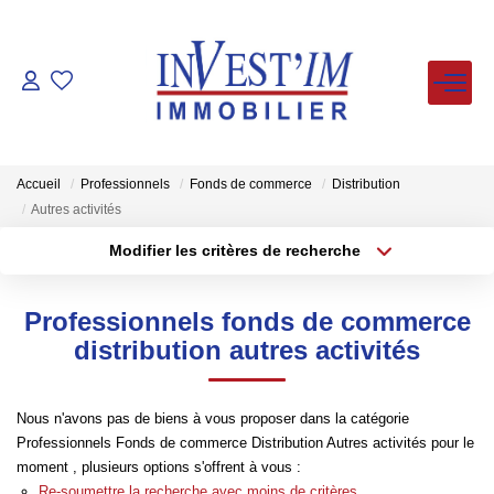
ACHETER
LOUER
Accueil
Professionnels
Fonds de commerce
Distribution
Autres activités
VENDUS
Modifier les critères de recherche
Type de transaction
Localisation
Acheter
Localisation
ESTIMER
Professionnels fonds de commerce
Type de bien
Sélectionnez...
Surface min
distribution autres activités
FAIRE GERER
Plus de critères
Budget max
Nous n'avons pas de biens à vous proposer dans la catégorie
NOS AGENCES
Professionnels Fonds de commerce Distribution Autres activités pour le
Créer une alerte
moment , plusieurs options s'offrent à vous :
Re-soumettre la recherche avec moins de critères.