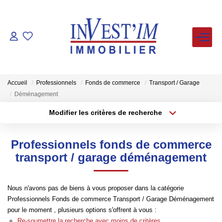
ACHETER
LOUER
Accueil
Professionnels
Fonds de commerce
Transport / Garage
Déménagement
VENDUS
Modifier les critères de recherche
Type de transaction
Localisation
Acheter
Localisation
ESTIMER
Professionnels fonds de commerce
Type de bien
Sélectionnez...
Surface min
transport / garage déménagement
FAIRE GERER
Plus de critères
Budget max
Nous n'avons pas de biens à vous proposer dans la catégorie
NOS AGENCES
Professionnels Fonds de commerce Transport / Garage Déménagement
Créer une alerte
pour le moment , plusieurs options s'offrent à vous :
Re-soumettre la recherche avec moins de critères.