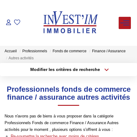
ACHETER
LOUER
Accueil
Professionnels
Fonds de commerce
Finance / Assurance
Autres activités
VENDUS
Modifier les critères de recherche
Type de transaction
Localisation
Acheter
Localisation
ESTIMER
Professionnels fonds de commerce
Type de bien
Sélectionnez...
Surface min
finance / assurance autres activités
FAIRE GERER
Plus de critères
Budget max
Nous n'avons pas de biens à vous proposer dans la catégorie
NOS AGENCES
Professionnels Fonds de commerce Finance / Assurance Autres
Créer une alerte
activités pour le moment , plusieurs options s'offrent à vous :
Re-soumettre la recherche avec moins de critères.