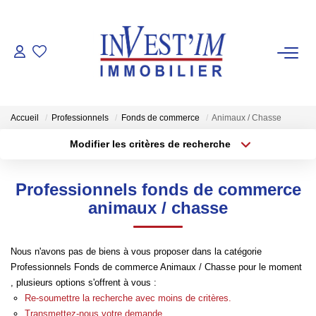
ACHETER
LOUER
Accueil
Professionnels
Fonds de commerce
Animaux / Chasse
Modifier les critères de recherche
VENDUS
Localisation
Type de transaction
Surface min
Professionnels fonds de commerce
Type de bien
ESTIMER
animaux / chasse
Plus de critères
Budget max
FAIRE GERER
Créer une alerte
Nous n'avons pas de biens à vous proposer dans la catégorie
Professionnels Fonds de commerce Animaux / Chasse pour le moment
NOS AGENCES
, plusieurs options s'offrent à vous :
Re-soumettre la recherche avec moins de critères.
Les Agences
Transmettez-nous votre demande