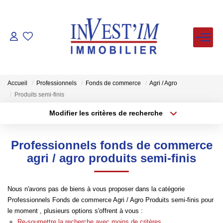
ACHETER
LOUER
Accueil
Professionnels
Fonds de commerce
Agri / Agro
Produits semi-finis
VENDUS
Modifier les critères de recherche
Type de transaction
Localisation
Acheter
Localisation
ESTIMER
Professionnels fonds de commerce
Type de bien
Sélectionnez...
Surface min
agri / agro produits semi-finis
FAIRE GERER
Plus de critères
Budget max
Nous n'avons pas de biens à vous proposer dans la catégorie
NOS AGENCES
Professionnels Fonds de commerce Agri / Agro Produits semi-finis pour
Créer une alerte
le moment , plusieurs options s'offrent à vous :
Re-soumettre la recherche avec moins de critères.