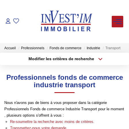
ACHETER
LOUER
Accueil
Professionnels
Fonds de commerce
Industrie
Transport
Modifier les critères de recherche
Type de transaction
Localisation
VENDUS
Acheter
Localisation
Professionnels fonds de commerce
Type de bien
ESTIMER
Sélectionnez...
Surface min
industrie transport
Plus de critères
Budget max
FAIRE GERER
Nous n'avons pas de biens à vous proposer dans la catégorie
Professionnels Fonds de commerce Industrie Transport pour le moment
Créer une alerte
NOS AGENCES
, plusieurs options s'offrent à vous :
Re-soumettre la recherche avec moins de critères.
Transmettez-nous votre demande