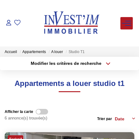
ACHETER
LOUER
Accueil
Appartements
A louer
Studio T1
Modifier les critères de recherche
Type de transaction
Localisation
VENDUS
Acheter
Localisation
Appartements a louer studio t1
Type de bien
ESTIMER
Sélectionnez...
Surface min
Plus de critères
Budget max
FAIRE GERER
Afficher la carte
6 annonce(s) trouvée(s)
Trier par
Créer une alerte
NOS AGENCES
Exclusif