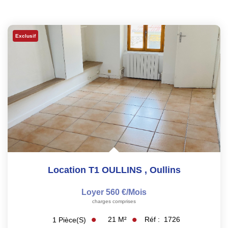
Exclusif
Location T1 OULLINS
,
Oullins
Loyer 560 €/mois
charges comprises
21
M²
Réf :
1726
1
Pièce(s)