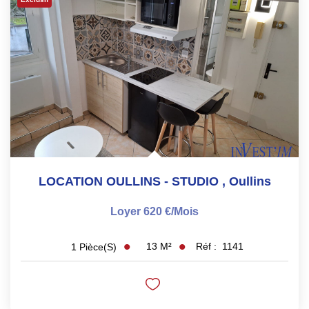
Les Agences
Actualités
Contact
NOUS REJOINDRE
LOCATION OULLINS - STUDIO
,
Oullins
Loyer 620 €/mois
13
M²
Réf :
1141
1
Pièce(s)