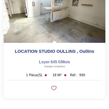
LOCATION STUDIO OULLINS
,
Oullins
Loyer 645 €/mois
charges comprises
18
M²
Réf :
930
1
Pièce(s)