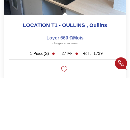
LOCATION T1 - OULLINS
,
Oullins
Loyer 660 €/mois
charges comprises
27
M²
Réf :
1739
1
Pièce(s)