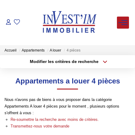
ACHETER
LOUER
Accueil
Appartements
A louer
4 pièces
Modifier les critères de recherche
Type de transaction
Localisation
VENDUS
Acheter
Localisation
Appartements a louer 4 pièces
Type de bien
ESTIMER
Sélectionnez...
Surface min
Nous n'avons pas de biens à vous proposer dans la catégorie
Plus de critères
Budget max
FAIRE GERER
Appartements A louer 4 pièces pour le moment , plusieurs options
s'offrent à vous :
Créer une alerte
Re-soumettre la recherche avec moins de critères.
NOS AGENCES
Transmettez-nous votre demande