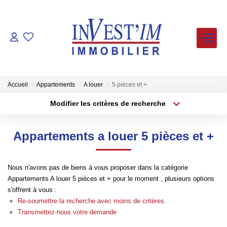
ACHETER
LOUER
Accueil
Appartements
A louer
5 pièces et +
Modifier les critères de recherche
Type de transaction
Localisation
VENDUS
Acheter
Localisation
Appartements a louer 5 pièces et +
Type de bien
ESTIMER
Sélectionnez...
Surface min
Nous n'avons pas de biens à vous proposer dans la catégorie
Plus de critères
Budget max
FAIRE GERER
Appartements A louer 5 pièces et + pour le moment , plusieurs options
s'offrent à vous :
Créer une alerte
Re-soumettre la recherche avec moins de critères.
NOS AGENCES
Transmettez-nous votre demande