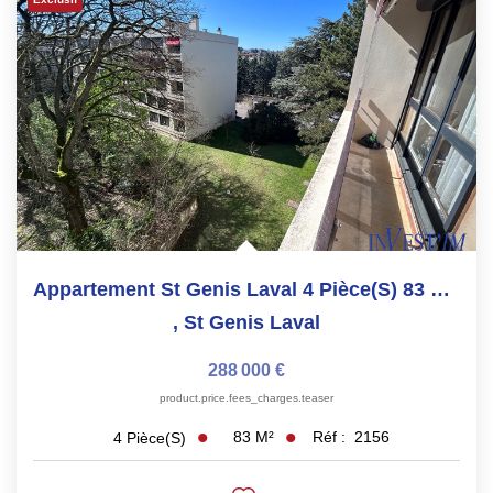
Les Agences
Actualités
Contact
NOUS REJOINDRE
Appartement St Genis Laval 4 Pièce(s) 83 M2 + Parking +cave.
,
St Genis Laval
288 000 €
product.price.fees_charges.teaser
83
M²
Réf :
2156
4
Pièce(s)