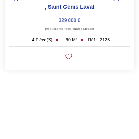
,
Saint Genis Laval
329 000 €
product.price.fees_charges.teaser
90
M²
Réf :
2125
4
Pièce(s)