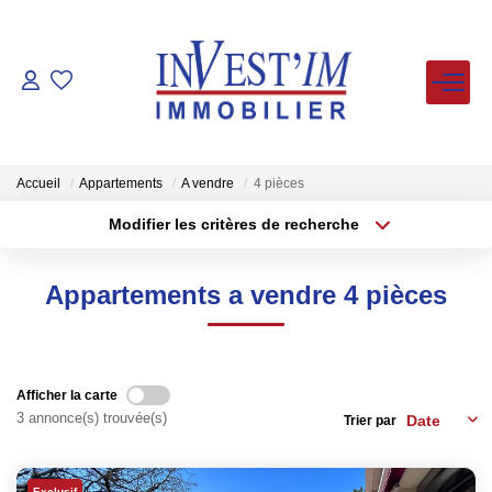
ACHETER
LOUER
Accueil
Appartements
A vendre
4 pièces
Modifier les critères de recherche
Type de transaction
Localisation
VENDUS
Acheter
Localisation
Appartements a vendre 4 pièces
Type de bien
ESTIMER
Sélectionnez...
Surface min
Plus de critères
Budget max
FAIRE GERER
Afficher la carte
3 annonce(s) trouvée(s)
Trier par
Créer une alerte
NOS AGENCES
Exclusif