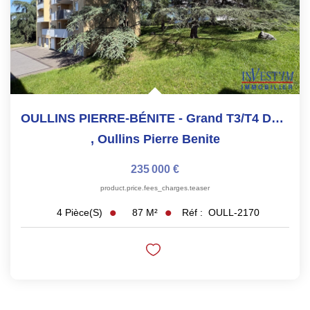
OULLINS PIERRE-BÉNITE - Grand T3/T4 De 87 M² Avec Balcon,...
,
Oullins Pierre Benite
235 000 €
product.price.fees_charges.teaser
87
M²
Réf :
OULL-2170
4
Pièce(s)