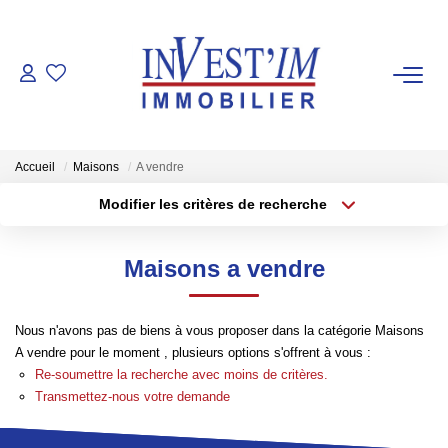
ACHETER
LOUER
Accueil
Maisons
A vendre
Modifier les critères de recherche
VENDUS
Localisation
Type de transaction
Surface min
Maisons a vendre
Type de bien
ESTIMER
Plus de critères
Budget max
Nous n'avons pas de biens à vous proposer dans la catégorie Maisons
FAIRE GERER
Créer une alerte
A vendre pour le moment , plusieurs options s'offrent à vous :
Re-soumettre la recherche avec moins de critères.
Transmettez-nous votre demande
NOS AGENCES
Les Agences