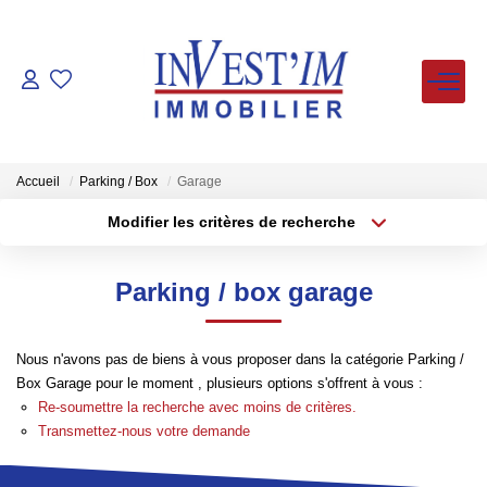
ACHETER
LOUER
Accueil
Parking / Box
Garage
Modifier les critères de recherche
Type de transaction
Localisation
VENDUS
Acheter
Localisation
Parking / box garage
Type de bien
ESTIMER
Sélectionnez...
Surface min
Nous n'avons pas de biens à vous proposer dans la catégorie Parking /
Plus de critères
Budget max
FAIRE GERER
Box Garage pour le moment , plusieurs options s'offrent à vous :
Re-soumettre la recherche avec moins de critères.
Créer une alerte
Transmettez-nous votre demande
NOS AGENCES