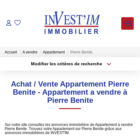
ACHETER
LOUER
Accueil
A vendre
Appartement
Pierre Benite
Modifier les critères de recherche
Type de transaction
Localisation
VENDUS
Acheter
Localisation
Achat / Vente Appartement Pierre
Type de bien
ESTIMER
Sélectionnez...
Surface min
Benite - Appartement a vendre à
Pierre Benite
Plus de critères
Budget max
FAIRE GERER
Créer une alerte
NOS AGENCES
Sur notre site consultez les annonces immobilière de Appartement à vendre
Pierre Benite. Trouvez votre Appartement sur Pierre Benite grâce aux
annonces immobilières de INVEST'IM.