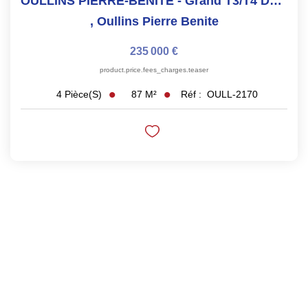
OULLINS PIERRE-BÉNITE - Grand T3/T4 De 87 M² Avec Balcon,...
,
Oullins Pierre Benite
235 000 €
product.price.fees_charges.teaser
87
M²
Réf :
OULL-2170
4
Pièce(s)