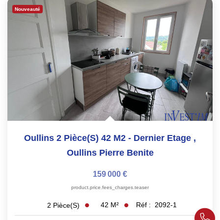
Nouveauté
Oullins 2 Pièce(s) 42 M2 - Dernier Etage
,
Oullins Pierre Benite
159 000 €
product.price.fees_charges.teaser
42
M²
Réf :
2092-1
2
Pièce(s)