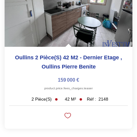
Oullins 2 Pièce(s) 42 M2 - Dernier Etage
,
Oullins Pierre Benite
159 000 €
product.price.fees_charges.teaser
42
M²
Réf :
2148
2
Pièce(s)