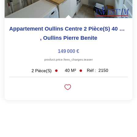
Appartement Oullins Centre 2 Pièce(s) 40 M2 Dernier Etage+...
,
Oullins Pierre Benite
149 000 €
product.price.fees_charges.teaser
40
M²
Réf :
2150
2
Pièce(s)