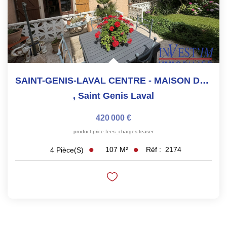
SAINT-GENIS-LAVAL CENTRE - MAISON DE VILLE AVEC JARDIN ET...
,
Saint Genis Laval
420 000 €
product.price.fees_charges.teaser
107
M²
Réf :
2174
4
Pièce(s)