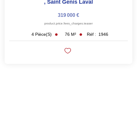
,
Saint Genis Laval
319 000 €
product.price.fees_charges.teaser
76
M²
Réf :
1946
4
Pièce(s)