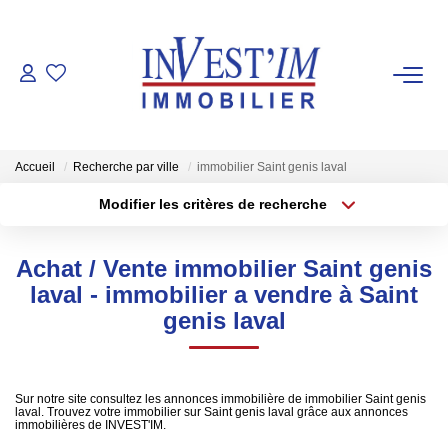
ACHETER
LOUER
Accueil
Recherche par ville
immobilier Saint genis laval
Modifier les critères de recherche
VENDUS
Localisation
Type de transaction
Surface min
Achat / Vente immobilier Saint genis
Type de bien
ESTIMER
laval - immobilier a vendre à Saint
Plus de critères
Budget max
genis laval
FAIRE GERER
Créer une alerte
NOS AGENCES
Sur notre site consultez les annonces immobilière de immobilier Saint genis
laval. Trouvez votre immobilier sur Saint genis laval grâce aux annonces
immobilières de INVEST'IM.
Les Agences