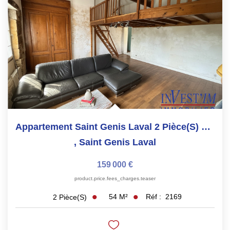
Appartement Saint Genis Laval 2 Pièce(s) 54 M2
,
Saint Genis Laval
159 000 €
product.price.fees_charges.teaser
54
M²
Réf :
2169
2
Pièce(s)