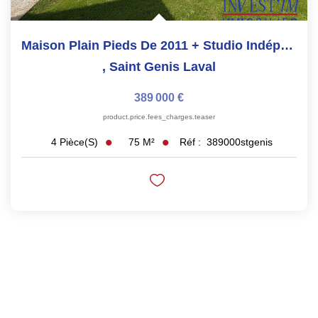
Maison Plain Pieds De 2011 + Studio Indépendant
,
Saint Genis Laval
389 000 €
product.price.fees_charges.teaser
75
M²
Réf :
389000stgenis
4
Pièce(s)