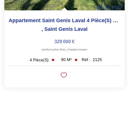
Appartement Saint Genis Laval 4 Pièce(s) 90 M2
,
Saint Genis Laval
329 000 €
product.price.fees_charges.teaser
90
M²
Réf :
2125
4
Pièce(s)