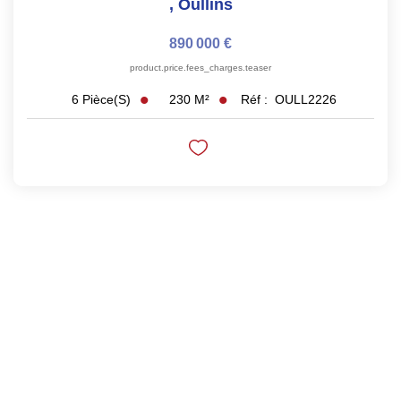
,
Oullins
890 000 €
product.price.fees_charges.teaser
230
M²
Réf :
OULL2226
6
Pièce(s)