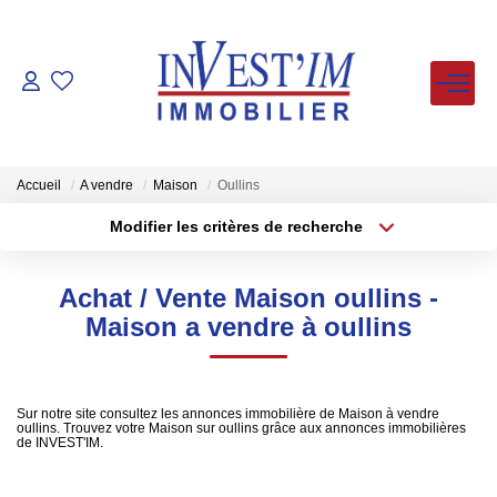
ACHETER
LOUER
Accueil
A vendre
Maison
Oullins
Modifier les critères de recherche
Type de transaction
Localisation
VENDUS
Acheter
Localisation
Achat / Vente Maison oullins -
Type de bien
ESTIMER
Sélectionnez...
Surface min
Maison a vendre à oullins
Plus de critères
Budget max
FAIRE GERER
Sur notre site consultez les annonces immobilière de Maison à vendre
oullins. Trouvez votre Maison sur oullins grâce aux annonces immobilières
Créer une alerte
NOS AGENCES
de INVEST'IM.