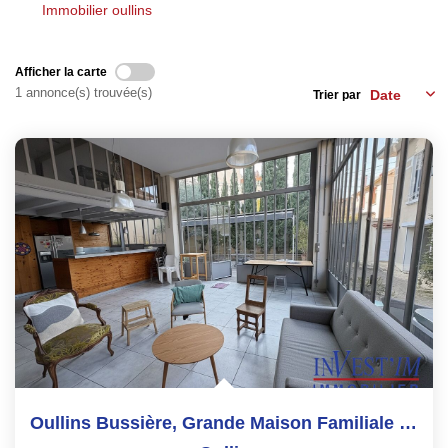
Les Agences
Immobilier oullins
Actualités
Contact
Afficher la carte
1 annonce(s) trouvée(s)
Trier par
NOUS REJOINDRE
Oullins Bussière, Grande Maison Familiale : 230 M²,...