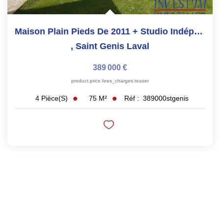
Maison Plain Pieds De 2011 + Studio Indépendant
,
Saint Genis Laval
389 000 €
product.price.fees_charges.teaser
75
M²
Réf :
389000stgenis
4
Pièce(s)