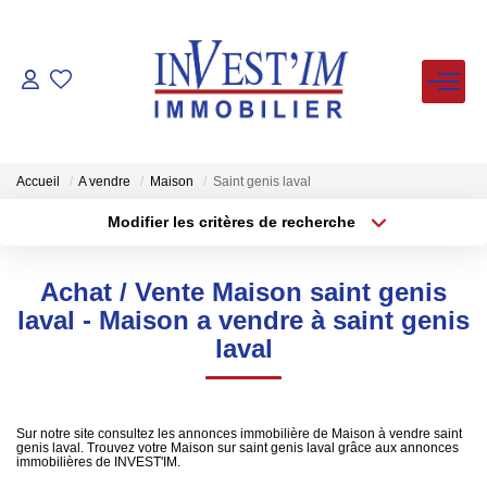
ACHETER
LOUER
Accueil
A vendre
Maison
Saint genis laval
Modifier les critères de recherche
Type de transaction
Localisation
VENDUS
Acheter
Localisation
Achat / Vente Maison saint genis
Type de bien
ESTIMER
Sélectionnez...
Surface min
laval - Maison a vendre à saint genis
laval
Plus de critères
Budget max
FAIRE GERER
Créer une alerte
NOS AGENCES
Sur notre site consultez les annonces immobilière de Maison à vendre saint
genis laval. Trouvez votre Maison sur saint genis laval grâce aux annonces
immobilières de INVEST'IM.