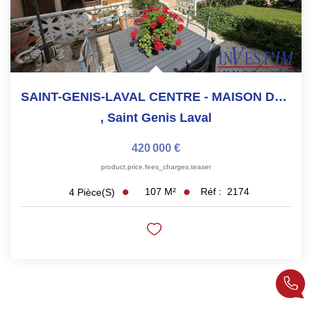
SAINT-GENIS-LAVAL CENTRE - MAISON DE VILLE AVEC JARDIN ET...
,
Saint Genis Laval
420 000 €
product.price.fees_charges.teaser
107
M²
Réf :
2174
4
Pièce(s)