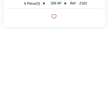
206
M²
Réf :
2162
6
Pièce(s)