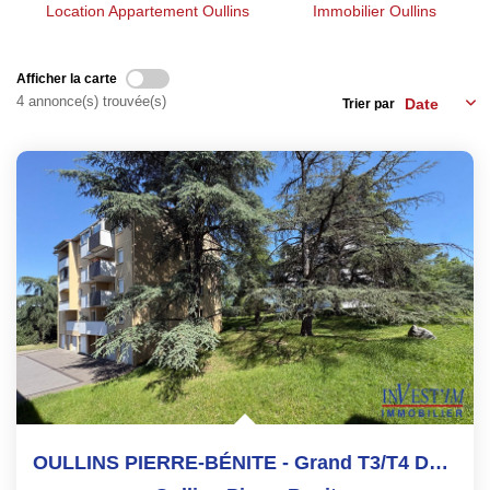
Les Agences
Location Appartement Oullins
Immobilier Oullins
Actualités
Contact
Afficher la carte
4 annonce(s) trouvée(s)
Trier par
NOUS REJOINDRE
OULLINS PIERRE-BÉNITE - Grand T3/T4 De 87 M² Avec Balcon,...