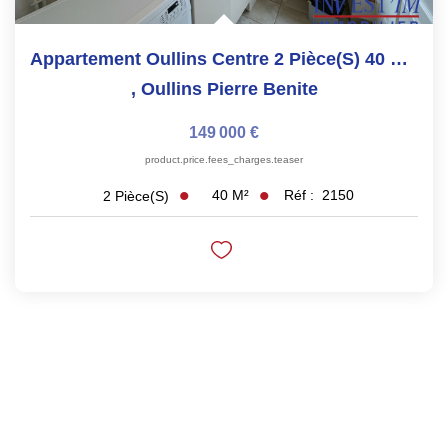
Appartement Oullins Centre 2 Pièce(s) 40 M2 Dernier Etage+...
,
Oullins Pierre Benite
149 000 €
product.price.fees_charges.teaser
40
M²
Réf :
2150
2
Pièce(s)