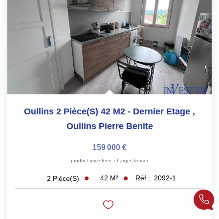
Oullins 2 Pièce(s) 42 M2 - Dernier Etage
,
Oullins Pierre Benite
159 000 €
product.price.fees_charges.teaser
42
M²
Réf :
2092-1
2
Pièce(s)