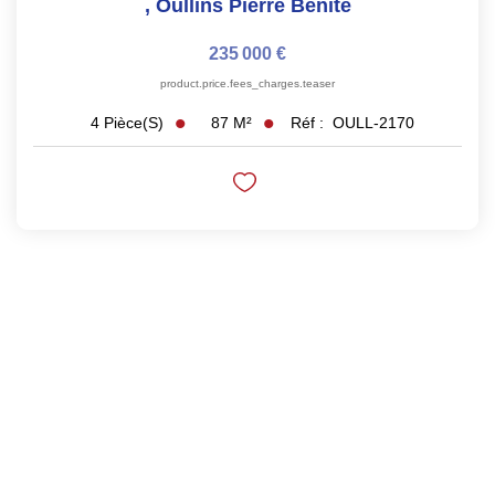
,
Oullins Pierre Benite
235 000 €
product.price.fees_charges.teaser
87
M²
Réf :
OULL-2170
4
Pièce(s)