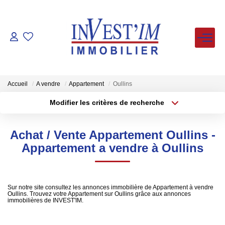
ACHETER
LOUER
Accueil
A vendre
Appartement
Oullins
Modifier les critères de recherche
Type de transaction
Localisation
VENDUS
Acheter
Localisation
Achat / Vente Appartement Oullins -
Type de bien
ESTIMER
Sélectionnez...
Surface min
Appartement a vendre à Oullins
Plus de critères
Budget max
FAIRE GERER
Sur notre site consultez les annonces immobilière de Appartement à vendre
Oullins. Trouvez votre Appartement sur Oullins grâce aux annonces
Créer une alerte
NOS AGENCES
immobilières de INVEST'IM.