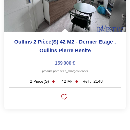
Oullins 2 Pièce(s) 42 M2 - Dernier Etage
,
Oullins Pierre Benite
159 000 €
product.price.fees_charges.teaser
42
M²
Réf :
2148
2
Pièce(s)